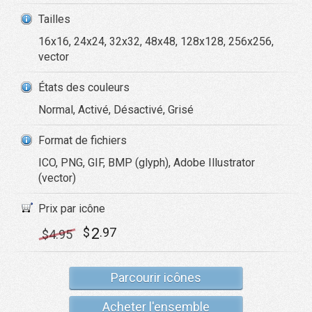
Tailles
16x16, 24x24, 32x32, 48x48, 128x128, 256x256,
vector
États des couleurs
Normal, Activé, Désactivé, Grisé
Format de fichiers
ICO, PNG, GIF, BMP (glyph), Adobe Illustrator
(vector)
Prix par icône
2
$
.97
$
4
.95
Parcourir icônes
Acheter l'ensemble