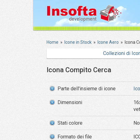
Home
»
Icone in Stock
»
Icone Aero
»
Icona C
Collezioni di Ico
Icona Compito Cerca
Parte dell'insieme di icone
Ic
Dimensioni
16
ve
Stati colore
No
Formato dei file
ICO