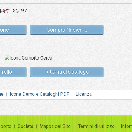
2
$
.97
4
.95
cone
Compra l’Insieme
rrello
Ritorna al Catalogo
ne
Icone Demo e Cataloghi PDF
Licenza
porto
Società
Mappa del Sito
Termini di utilizzo
Infor