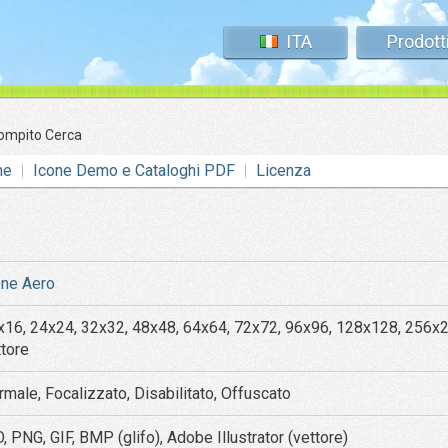
ITA
Prodott
ompito Cerca
ne
Icone Demo e Cataloghi PDF
Licenza
one Aero
x16, 24x24, 32x32, 48x48, 64x64, 72x72, 96x96, 128x128, 256x
ttore
rmale, Focalizzato, Disabilitato, Offuscato
, PNG, GIF, BMP (glifo), Adobe Illustrator (vettore)