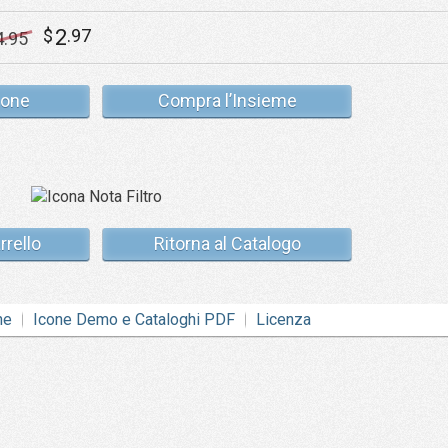
2
$
.97
4
.95
cone
Compra l’Insieme
rrello
Ritorna al Catalogo
ne
Icone Demo e Cataloghi PDF
Licenza