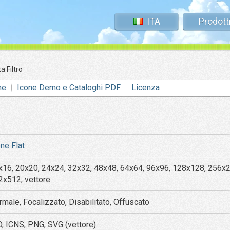
ITA
Prodott
a Filtro
ne
Icone Demo e Cataloghi PDF
Licenza
one Flat
x16, 20x20, 24x24, 32x32, 48x48, 64x64, 96x96, 128x128, 256x
2x512, vettore
rmale, Focalizzato, Disabilitato, Offuscato
O, ICNS, PNG, SVG (vettore)