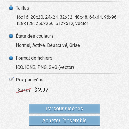
Tailles
16x16, 20x20, 24x24, 32x32, 48x48, 64x64, 96x96,
128x128, 256x256, 512x512, vector
États des couleurs
Normal, Activé, Désactivé, Grisé
Format de fichiers
ICO, ICNS, PNG, SVG (vector)
Prix par icône
2
$
.97
$
4
.95
Parcourir icônes
Acheter l'ensemble