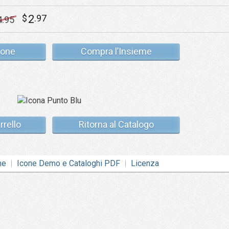
2
$
.97
4
.95
cone
Compra l’Insieme
rrello
Ritorna al Catalogo
ne
Icone Demo e Cataloghi PDF
Licenza