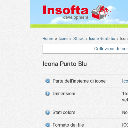
Home
»
Icone in Stock
»
Icone Realistic
»
Icon
Collezioni di Ico
Icona Punto Blu
Parte dell'insieme di icone
Ic
Dimensioni
16
ve
Stati colore
No
Formato dei file
ICO