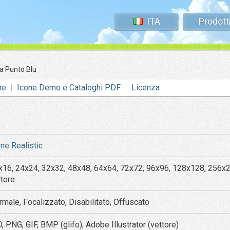
ITA
Prodott
a Punto Blu
ne
Icone Demo e Cataloghi PDF
Licenza
one Realistic
x16, 24x24, 32x32, 48x48, 64x64, 72x72, 96x96, 128x128, 256x
ttore
rmale, Focalizzato, Disabilitato, Offuscato
, PNG, GIF, BMP (glifo), Adobe Illustrator (vettore)