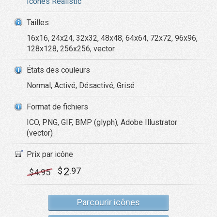
Icônes Realistic
Tailles
16x16, 24x24, 32x32, 48x48, 64x64, 72x72, 96x96,
128x128, 256x256, vector
États des couleurs
Normal, Activé, Désactivé, Grisé
Format de fichiers
ICO, PNG, GIF, BMP (glyph), Adobe Illustrator
(vector)
Prix par icône
2
$
.97
$
4
.95
Parcourir icônes