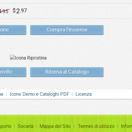
2
$
.97
4
.95
cone
Compra l’Insieme
rrello
Ritorna al Catalogo
ne
Icone Demo e Cataloghi PDF
Licenza
porto
Società
Mappa del Sito
Termini di utilizzo
Infor