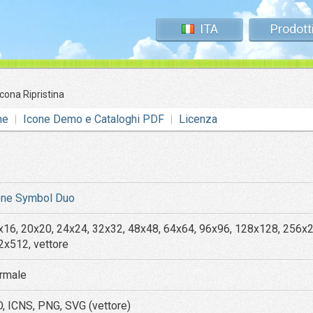
ITA
Prodott
Icona Ripristina
ne
Icone Demo e Cataloghi PDF
Licenza
one Symbol Duo
x16, 20x20, 24x24, 32x32, 48x48, 64x64, 96x96, 128x128, 256x
2x512, vettore
rmale
O, ICNS, PNG, SVG (vettore)