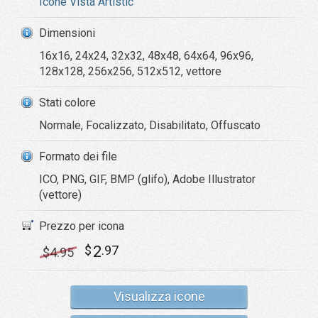
Icone Vista Artistic
Dimensioni
16x16, 24x24, 32x32, 48x48, 64x64, 96x96,
128x128, 256x256, 512x512, vettore
Stati colore
Normale, Focalizzato, Disabilitato, Offuscato
Formato dei file
ICO, PNG, GIF, BMP (glifo), Adobe Illustrator
(vettore)
Prezzo per icona
2
$
.97
$
4
.95
Visualizza icone