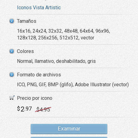
Iconos Vista Artistic
Tamaños
16x16, 24x24, 32x32, 48x48, 64x64, 96x96,
128x128, 256x256, 512x512, vector
Colores
Normal, llamativo, deshabilitado, gris
Formato de archivos
ICO, PNG, GIF, BMP (glifo), Adobe Illustrator (vector)
Precio por icono
2
$
.97
$
4
.95
Examinar