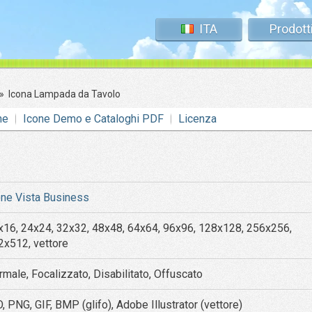
ITA
Prodott
»
Icona Lampada da Tavolo
ne
Icone Demo e Cataloghi PDF
Licenza
one Vista Business
x16, 24x24, 32x32, 48x48, 64x64, 96x96, 128x128, 256x256,
2x512, vettore
rmale, Focalizzato, Disabilitato, Offuscato
, PNG, GIF, BMP (glifo), Adobe Illustrator (vettore)