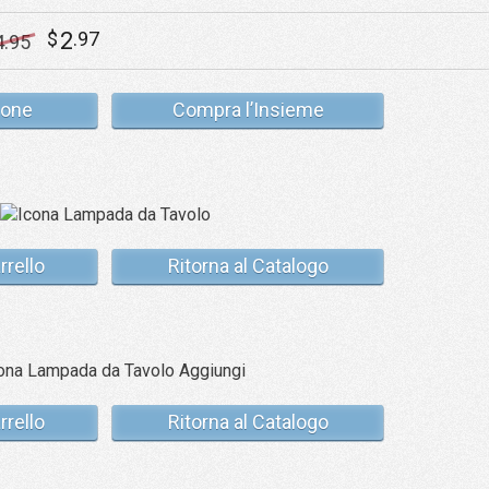
2
$
.97
4
.95
cone
Compra l’Insieme
rrello
Ritorna al Catalogo
rrello
Ritorna al Catalogo