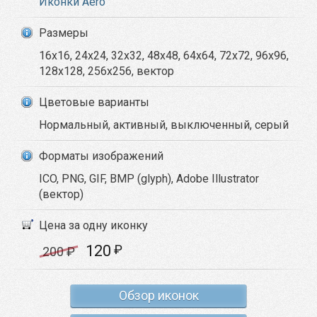
Иконки Aero
Размеры
16x16, 24x24, 32x32, 48x48, 64x64, 72x72, 96x96,
128x128, 256x256, вектор
Цветовые варианты
Нормальный, активный, выключенный, серый
Форматы изображений
ICO, PNG, GIF, BMP (glyph), Adobe Illustrator
(вектор)
Цена за одну иконку
120
₽
200
₽
Обзор иконок