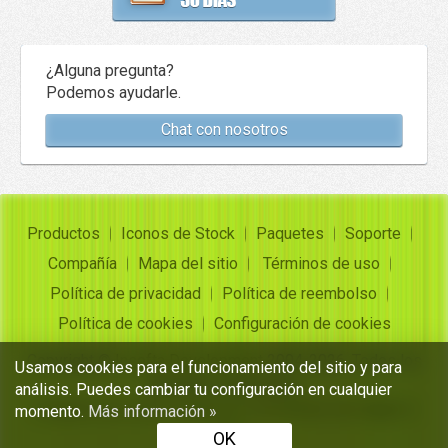
¿Alguna pregunta?
Podemos ayudarle.
Chat con nosotros
Productos
Iconos de Stock
Paquetes
Soporte
Compañía
Mapa del sitio
Términos de uso
Política de privacidad
Política de reembolso
Política de cookies
Configuración de cookies
Copyright ©
Insofta Development
2004-2026. Todos los
Usamos cookies para el funcionamiento del sitio y para
derechos reservados
análisis. Puedes cambiar tu configuración en cualquier
Conjuntos de iconos gratuitos, convertidor de imagen a
momento.
Más información »
icono
OK