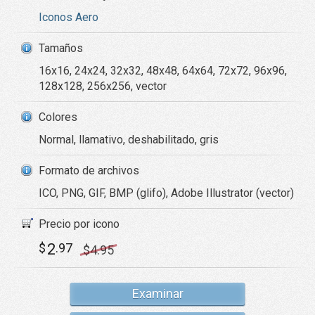
Iconos Aero
Tamaños
16x16, 24x24, 32x32, 48x48, 64x64, 72x72, 96x96,
128x128, 256x256, vector
Colores
Normal, llamativo, deshabilitado, gris
Formato de archivos
ICO, PNG, GIF, BMP (glifo), Adobe Illustrator (vector)
Precio por icono
2
$
.97
$
4
.95
Examinar