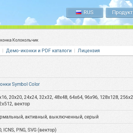
RUS
Продук
конка Колокольчик
Демо-иконки и PDF каталоги
Лицензия
онки Symbol Color
x16, 20x20, 24x24, 32x32, 48x48, 64x64, 96x96, 128x128, 256x
2x512, вектор
рмальный, активный, выключенный, серый
O, ICNS, PNG, SVG (вектор)