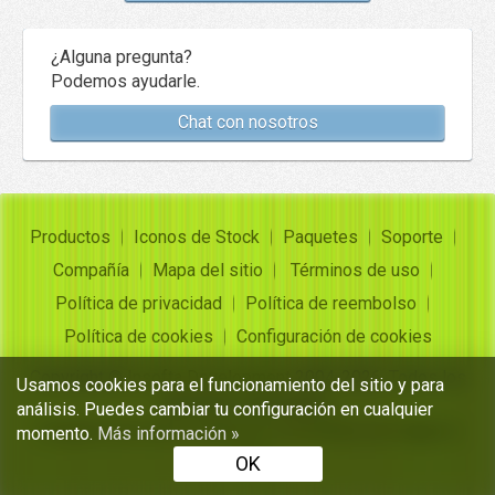
¿Alguna pregunta?
Podemos ayudarle.
Chat con nosotros
Productos
Iconos de Stock
Paquetes
Soporte
Compañía
Mapa del sitio
Términos de uso
Política de privacidad
Política de reembolso
Política de cookies
Configuración de cookies
Copyright ©
Insofta Development
2004-2026. Todos los
Usamos cookies para el funcionamiento del sitio y para
derechos reservados
análisis. Puedes cambiar tu configuración en cualquier
Conjuntos de iconos gratuitos, convertidor de imagen a
momento.
Más información »
icono
OK