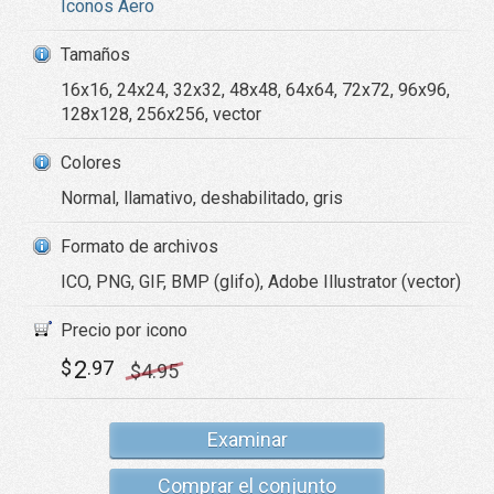
Iconos Aero
Tamaños
16x16, 24x24, 32x32, 48x48, 64x64, 72x72, 96x96,
128x128, 256x256, vector
Colores
Normal, llamativo, deshabilitado, gris
Formato de archivos
ICO, PNG, GIF, BMP (glifo), Adobe Illustrator (vector)
Precio por icono
2
$
.97
$
4
.95
Examinar
Comprar el conjunto