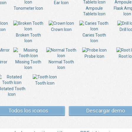
Icon
Ear Icon
Tonometer Icon
Ampoule
Flask Am
Tablets Icon
Icon
con
Crown Icon
Drill Ic
Broken Tooth
Caries Tooth
Icon
Icon
Probe Icon
Root I
rror
Missing Tooth
Normal Tooth
Icon
Icon
Tooth Icon
Rotated Tooth
Icon
Todos los iconos
Descargar demo