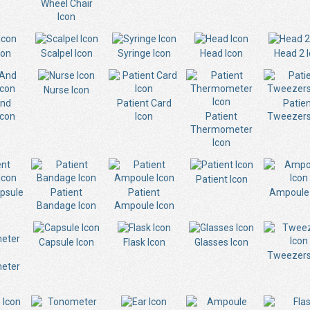
Wheel Chair
Icon
con
Scalpel Icon
Syringe Icon
Head Icon
Head 2 
Nurse Icon
And
Patient Card
Patie
Icon
Icon
Patient
Tweezers
Thermometer
Icon
Patient Icon
apsule
Patient
Patient
Ampoule 
Bandage Icon
Ampoule Icon
Capsule Icon
Flask Icon
Glasses Icon
Tweezers
eter