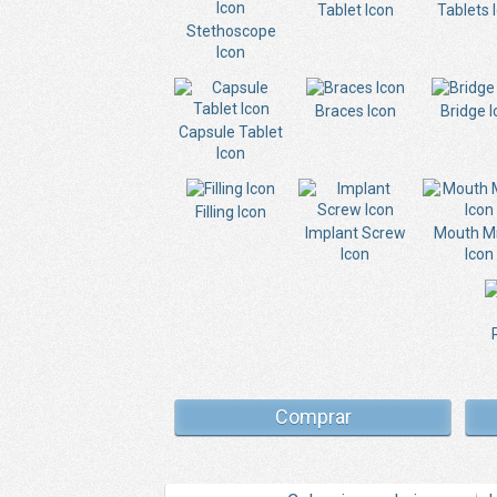
Tablet Icon
Tablets 
Stethoscope
Icon
Braces Icon
Bridge I
Capsule Tablet
Icon
Filling Icon
Implant Screw
Mouth Mi
Icon
Icon
Comprar