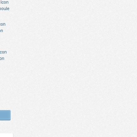
poule
on
con