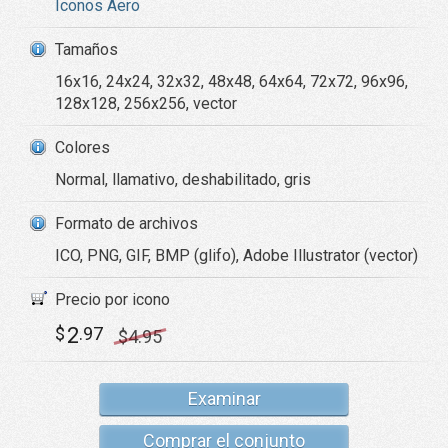
Iconos Aero
Tamaños
16x16, 24x24, 32x32, 48x48, 64x64, 72x72, 96x96,
128x128, 256x256, vector
Colores
Normal, llamativo, deshabilitado, gris
Formato de archivos
ICO, PNG, GIF, BMP (glifo), Adobe Illustrator (vector)
Precio por icono
2
$
.97
$
4
.95
Examinar
Comprar el conjunto