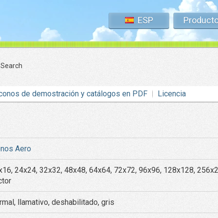
ESP
Product
 Search
conos de demostración y catálogos en PDF
Licencia
onos Aero
x16, 24x24, 32x32, 48x48, 64x64, 72x72, 96x96, 128x128, 256x
ctor
mal, llamativo, deshabilitado, gris