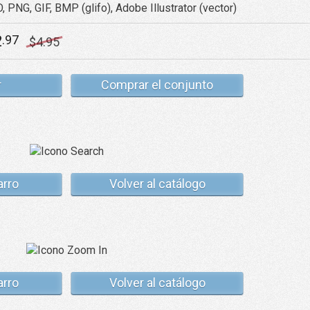
, PNG, GIF, BMP (glifo), Adobe Illustrator (vector)
2
.97
$
4
.95
r
Comprar el conjunto
arro
Volver al catálogo
arro
Volver al catálogo