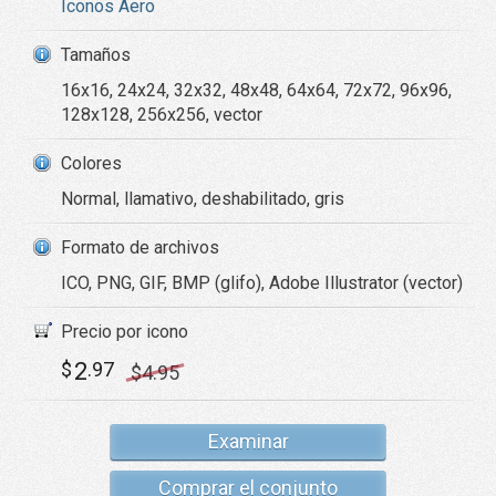
Iconos Aero
Tamaños
16x16, 24x24, 32x32, 48x48, 64x64, 72x72, 96x96,
128x128, 256x256, vector
Colores
Normal, llamativo, deshabilitado, gris
Formato de archivos
ICO, PNG, GIF, BMP (glifo), Adobe Illustrator (vector)
Precio por icono
2
$
.97
$
4
.95
Examinar
Comprar el conjunto