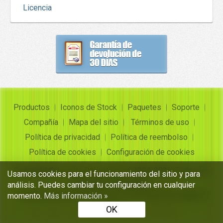
Licencia
Productos
Iconos de Stock
Paquetes
Soporte
Compañía
Mapa del sitio
Términos de uso
Política de privacidad
Política de reembolso
Política de cookies
Configuración de cookies
Copyright ©
Insofta Development
2004-2026. Todos los
Usamos cookies para el funcionamiento del sitio y para
derechos reservados
análisis. Puedes cambiar tu configuración en cualquier
Conjuntos de iconos gratuitos, convertidor de imagen a
momento.
Más información »
icono
OK