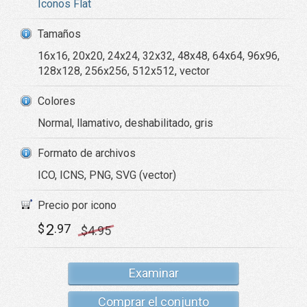
Iconos Flat
Tamaños
16x16, 20x20, 24x24, 32x32, 48x48, 64x64, 96x96,
128x128, 256x256, 512x512, vector
Colores
Normal, llamativo, deshabilitado, gris
Formato de archivos
ICO, ICNS, PNG, SVG (vector)
Precio por icono
2
$
.97
$
4
.95
Examinar
Comprar el conjunto