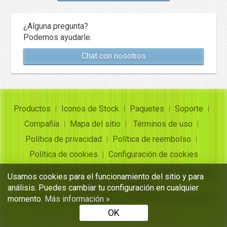
¿Alguna pregunta?
Podemos ayudarle.
Chat con nosotros
Productos
Iconos de Stock
Paquetes
Soporte
Compañía
Mapa del sitio
Términos de uso
Política de privacidad
Política de reembolso
Política de cookies
Configuración de cookies
Copyright ©
Insofta Development
2004-2026. Todos los
Usamos cookies para el funcionamiento del sitio y para
derechos reservados
análisis. Puedes cambiar tu configuración en cualquier
Conjuntos de iconos gratuitos, convertidor de imagen a
momento.
Más información »
icono
OK