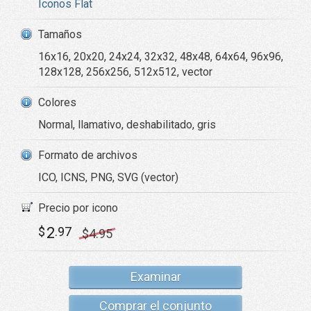
Iconos Flat
Tamaños
16x16, 20x20, 24x24, 32x32, 48x48, 64x64, 96x96,
128x128, 256x256, 512x512, vector
Colores
Normal, llamativo, deshabilitado, gris
Formato de archivos
ICO, ICNS, PNG, SVG (vector)
Precio por icono
2
$
.97
$
4
.95
Examinar
Comprar el conjunto