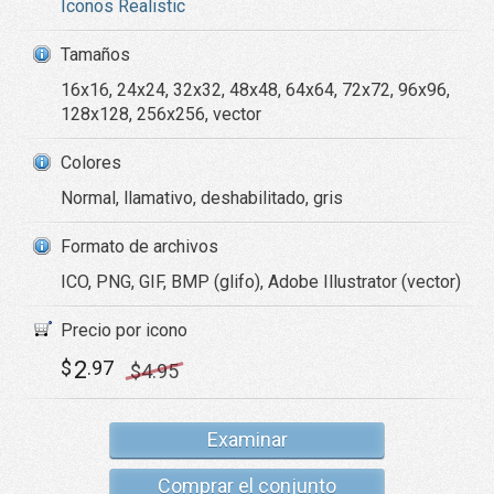
Iconos Realistic
Tamaños
16x16, 24x24, 32x32, 48x48, 64x64, 72x72, 96x96,
128x128, 256x256, vector
Colores
Normal, llamativo, deshabilitado, gris
Formato de archivos
ICO, PNG, GIF, BMP (glifo), Adobe Illustrator (vector)
Precio por icono
2
$
.97
$
4
.95
Examinar
Comprar el conjunto