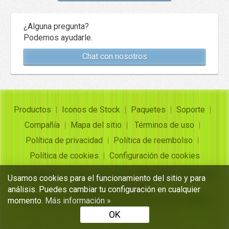
¿Alguna pregunta?
Podemos ayudarle.
Chat con nosotros
Productos
Iconos de Stock
Paquetes
Soporte
Compañía
Mapa del sitio
Términos de uso
Política de privacidad
Política de reembolso
Política de cookies
Configuración de cookies
Copyright ©
Insofta Development
2004-2026. Todos los
Usamos cookies para el funcionamiento del sitio y para
derechos reservados
análisis. Puedes cambiar tu configuración en cualquier
Conjuntos de iconos gratuitos, convertidor de imagen a
momento.
Más información »
icono
OK