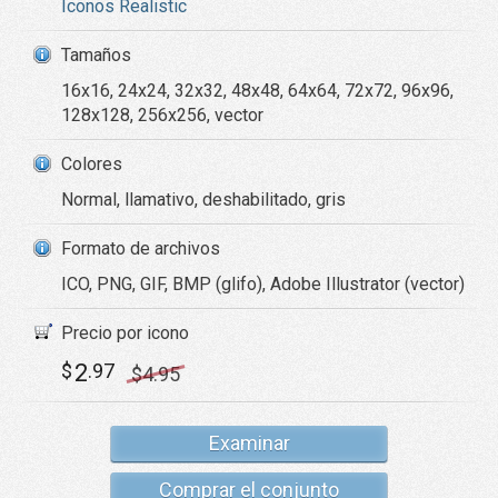
Iconos Realistic
Tamaños
16x16, 24x24, 32x32, 48x48, 64x64, 72x72, 96x96,
128x128, 256x256, vector
Colores
Normal, llamativo, deshabilitado, gris
Formato de archivos
ICO, PNG, GIF, BMP (glifo), Adobe Illustrator (vector)
Precio por icono
2
$
.97
$
4
.95
Examinar
Comprar el conjunto