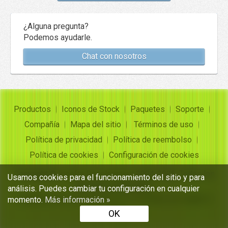
¿Alguna pregunta?
Podemos ayudarle.
Chat con nosotros
Productos
Iconos de Stock
Paquetes
Soporte
Compañía
Mapa del sitio
Términos de uso
Política de privacidad
Política de reembolso
Política de cookies
Configuración de cookies
Copyright ©
Insofta Development
2004-2026. Todos los
Usamos cookies para el funcionamiento del sitio y para
derechos reservados
análisis. Puedes cambiar tu configuración en cualquier
Conjuntos de iconos gratuitos, convertidor de imagen a
momento.
Más información »
icono
OK