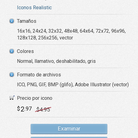
Iconos Realistic
Tamaños
16x16, 24x24, 32x32, 48x48, 64x64, 72x72, 96x96,
128x128, 256x256, vector
Colores
Normal, llamativo, deshabilitado, gris
Formato de archivos
ICO, PNG, GIF, BMP (glifo), Adobe Illustrator (vector)
Precio por icono
2
$
.97
$
4
.95
Examinar