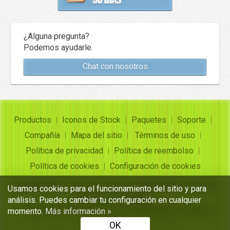
¿Alguna pregunta?
Podemos ayudarle.
Chat con nosotros
Productos
Iconos de Stock
Paquetes
Soporte
Compañía
Mapa del sitio
Términos de uso
Política de privacidad
Política de reembolso
Política de cookies
Configuración de cookies
Copyright ©
Insofta Development
2004-2026. Todos los
Usamos cookies para el funcionamiento del sitio y para
derechos reservados
análisis. Puedes cambiar tu configuración en cualquier
Conjuntos de iconos gratuitos, convertidor de imagen a
momento.
Más información »
icono
OK