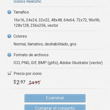
Iconos Realistic
Tamaños
16x16, 24x24, 32x32, 48x48, 64x64, 72x72, 96x96,
128x128, 256x256, vector
Colores
Normal, llamativo, deshabilitado, gris
Formato de archivos
ICO, PNG, GIF, BMP (glifo), Adobe Illustrator (vector)
Precio por icono
2
$
.97
$
4
.95
Examinar
Comprar el conjunto