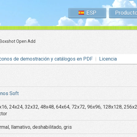
ESP
Product
 Boxshot Open Add
conos de demostración y catálogos en PDF
Licencia
onos Soft
x16, 24x24, 32x32, 48x48, 64x64, 72x72, 96x96, 128x128, 256x
ctor
mal, llamativo, deshabilitado, gris