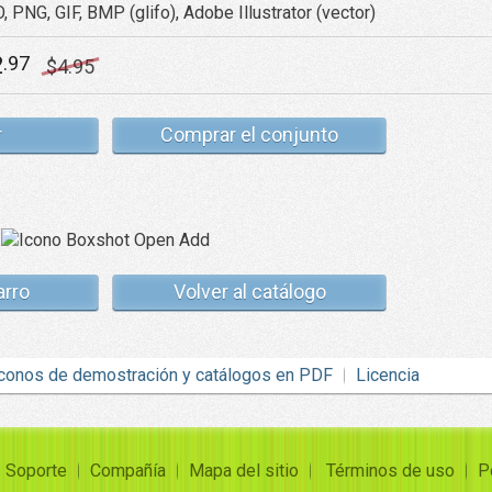
, PNG, GIF, BMP (glifo), Adobe Illustrator (vector)
2
.97
$
4
.95
r
Comprar el conjunto
arro
Volver al catálogo
conos de demostración y catálogos en PDF
Licencia
Soporte
Compañía
Mapa del sitio
Términos de uso
P