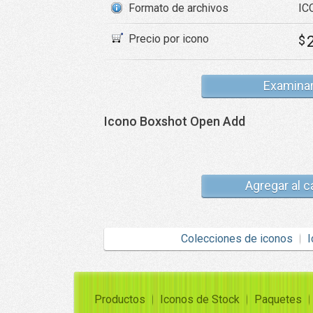
Formato de archivos
ICO
Precio por icono
$
Examina
Icono Boxshot Open Add
Agregar al c
Colecciones de iconos
I
Productos
Iconos de Stock
Paquetes