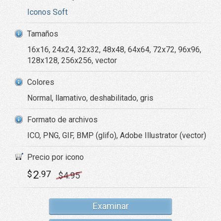
Iconos Soft
Tamaños
16x16, 24x24, 32x32, 48x48, 64x64, 72x72, 96x96,
128x128, 256x256, vector
Colores
Normal, llamativo, deshabilitado, gris
Formato de archivos
ICO, PNG, GIF, BMP (glifo), Adobe Illustrator (vector)
Precio por icono
2
$
.97
$
4
.95
Examinar