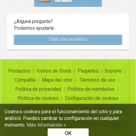
¿Alguna pregunta?
Podemos ayudarle.
Chat con nosotros
Productos
Iconos de Stock
Paquetes
Soporte
Compañía
Mapa del sitio
Términos de uso
Política de privacidad
Política de reembolso
Política de cookies
Configuración de cookies
Copyright ©
Insofta Development
2004-2026. Todos los
Usamos cookies para el funcionamiento del sitio y para
derechos reservados
análisis. Puedes cambiar tu configuración en cualquier
Conjuntos de iconos gratuitos, convertidor de imagen a
momento.
Más información »
icono
OK