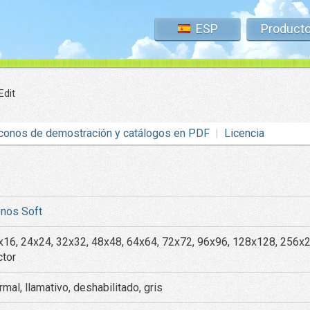
ESP
Product
Edit
conos de demostración y catálogos en PDF
Licencia
onos Soft
x16, 24x24, 32x32, 48x48, 64x64, 72x72, 96x96, 128x128, 256x
ctor
mal, llamativo, deshabilitado, gris