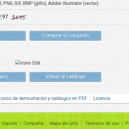
, PNG, GIF, BMP (glifo), Adobe Illustrator (vector)
2
.97
$
4
.95
r
Comprar el conjunto
arro
Volver al catálogo
conos de demostración y catálogos en PDF
Licencia
Soporte
Compañía
Mapa del sitio
Términos de uso
P