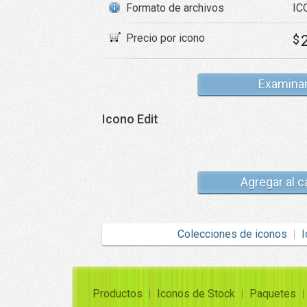
Formato de archivos
ICO
Precio por icono
$
Examina
Icono Edit
Agregar al c
Colecciones de iconos
I
Productos
Iconos de Stock
Paquetes