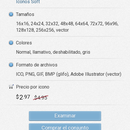
Iconos Soft
Tamaños
16x16, 24x24, 32x32, 48x48, 64x64, 72x72, 96x96,
128x128, 256x256, vector
Colores
Normal, llamativo, deshabilitado, gris
Formato de archivos
ICO, PNG, GIF, BMP (glifo), Adobe Illustrator (vector)
Precio por icono
2
$
.97
$
4
.95
Examinar
Comprar el conjunto