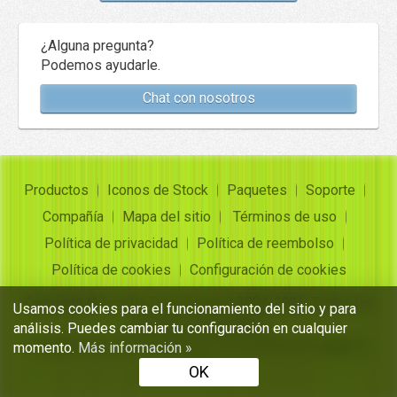
¿Alguna pregunta?
Podemos ayudarle.
Chat con nosotros
Productos
Iconos de Stock
Paquetes
Soporte
Compañía
Mapa del sitio
Términos de uso
Política de privacidad
Política de reembolso
Política de cookies
Configuración de cookies
Copyright ©
Insofta Development
2004-2026. Todos los
Usamos cookies para el funcionamiento del sitio y para
derechos reservados
análisis. Puedes cambiar tu configuración en cualquier
Conjuntos de iconos gratuitos, convertidor de imagen a
momento.
Más información »
icono
OK