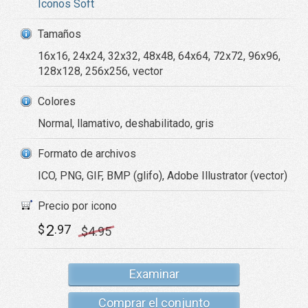
Iconos Soft
Tamaños
16x16, 24x24, 32x32, 48x48, 64x64, 72x72, 96x96,
128x128, 256x256, vector
Colores
Normal, llamativo, deshabilitado, gris
Formato de archivos
ICO, PNG, GIF, BMP (glifo), Adobe Illustrator (vector)
Precio por icono
2
$
.97
$
4
.95
Examinar
Comprar el conjunto