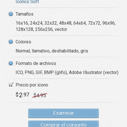
Iconos Soft
Tamaños
16x16, 24x24, 32x32, 48x48, 64x64, 72x72, 96x96,
128x128, 256x256, vector
Colores
Normal, llamativo, deshabilitado, gris
Formato de archivos
ICO, PNG, GIF, BMP (glifo), Adobe Illustrator (vector)
Precio por icono
2
$
.97
$
4
.95
Examinar
Comprar el conjunto