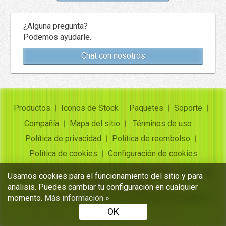
¿Alguna pregunta?
Podemos ayudarle.
Chat con nosotros
Productos
Iconos de Stock
Paquetes
Soporte
Compañía
Mapa del sitio
Términos de uso
Política de privacidad
Política de reembolso
Política de cookies
Configuración de cookies
Copyright ©
Insofta Development
2004-2026. Todos los
Usamos cookies para el funcionamiento del sitio y para
derechos reservados
análisis. Puedes cambiar tu configuración en cualquier
Conjuntos de iconos gratuitos, convertidor de imagen a
momento.
Más información »
icono
OK