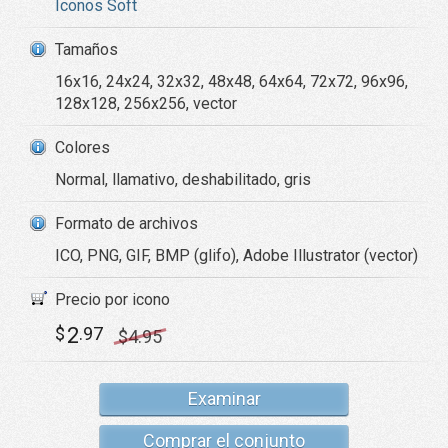
Iconos Soft
Tamaños
16x16, 24x24, 32x32, 48x48, 64x64, 72x72, 96x96,
128x128, 256x256, vector
Colores
Normal, llamativo, deshabilitado, gris
Formato de archivos
ICO, PNG, GIF, BMP (glifo), Adobe Illustrator (vector)
Precio por icono
2
$
.97
$
4
.95
Examinar
Comprar el conjunto