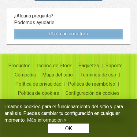
¿Alguna pregunta?
Podemos ayudarle.
Chat con nosotros
Productos
Iconos de Stock
Paquetes
Soporte
Compañía
Mapa del sitio
Términos de uso
Política de privacidad
Política de reembolso
Política de cookies
Configuración de cookies
Copyright ©
Insofta Development
2004-2026. Todos los
Usamos cookies para el funcionamiento del sitio y para
derechos reservados
análisis. Puedes cambiar tu configuración en cualquier
Conjuntos de iconos gratuitos, convertidor de imagen a
momento.
Más información »
icono
OK