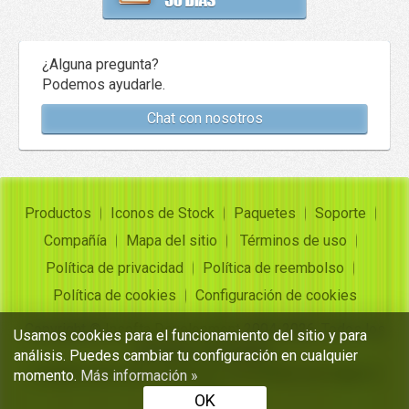
¿Alguna pregunta?
Podemos ayudarle.
Chat con nosotros
Productos
Iconos de Stock
Paquetes
Soporte
Compañía
Mapa del sitio
Términos de uso
Política de privacidad
Política de reembolso
Política de cookies
Configuración de cookies
Copyright ©
Insofta Development
2004-2026. Todos los
Usamos cookies para el funcionamiento del sitio y para
derechos reservados
análisis. Puedes cambiar tu configuración en cualquier
Conjuntos de iconos gratuitos, convertidor de imagen a
momento.
Más información »
icono
OK