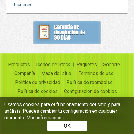
Licencia
Productos
Iconos de Stock
Paquetes
Soporte
Compañía
Mapa del sitio
Términos de uso
Política de privacidad
Política de reembolso
Política de cookies
Configuración de cookies
Copyright ©
Insofta Development
2004-2026. Todos los
Usamos cookies para el funcionamiento del sitio y para
derechos reservados
análisis. Puedes cambiar tu configuración en cualquier
Conjuntos de iconos gratuitos, convertidor de imagen a
momento.
Más información »
icono
OK