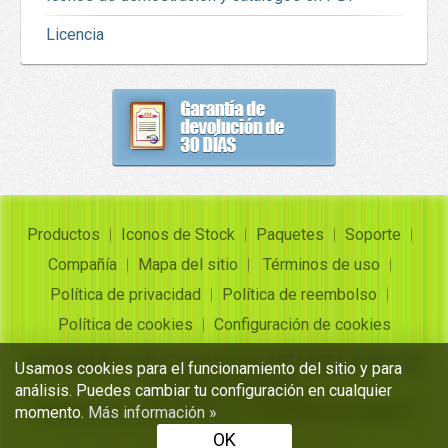
Licencia
Productos
Iconos de Stock
Paquetes
Soporte
Compañía
Mapa del sitio
Términos de uso
Política de privacidad
Política de reembolso
Política de cookies
Configuración de cookies
Copyright ©
Insofta Development
2004-2026. Todos los
Usamos cookies para el funcionamiento del sitio y para
derechos reservados
análisis. Puedes cambiar tu configuración en cualquier
Conjuntos de iconos gratuitos, convertidor de imagen a
momento.
Más información »
icono
OK