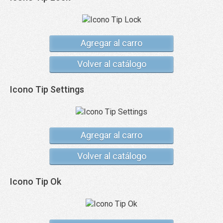
Agregar al carro
Volver al catálogo
Icono Tip Settings
Agregar al carro
Volver al catálogo
Icono Tip Ok