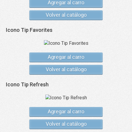
Agregar al carro
Volver al catálogo
Icono Tip Favorites
Agregar al carro
Volver al catálogo
Icono Tip Refresh
Agregar al carro
Volver al catálogo