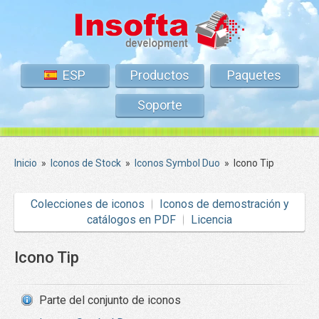
ESP
Productos
Paquetes
Soporte
Inicio
»
Iconos de Stock
»
Iconos Symbol Duo
»
Icono Tip
Colecciones de iconos
Iconos de demostración y
catálogos en PDF
Licencia
Icono Tip
Parte del conjunto de iconos