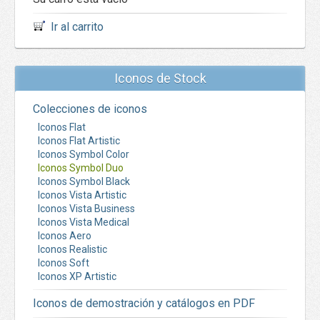
Ir al carrito
Iconos de Stock
Colecciones de iconos
Iconos Flat
Iconos Flat Artistic
Iconos Symbol Color
Iconos Symbol Duo
Iconos Symbol Black
Iconos Vista Artistic
Iconos Vista Business
Iconos Vista Medical
Iconos Aero
Iconos Realistic
Iconos Soft
Iconos XP Artistic
Iconos de demostración y catálogos en PDF