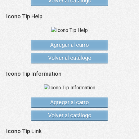
Volver al catálogo
Icono Tip Help
Agregar al carro
Volver al catálogo
Icono Tip Information
Agregar al carro
Volver al catálogo
Icono Tip Link