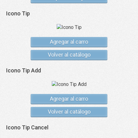
Icono Tip
Agregar al carro
Volver al catálogo
Icono Tip Add
Agregar al carro
Volver al catálogo
Icono Tip Cancel