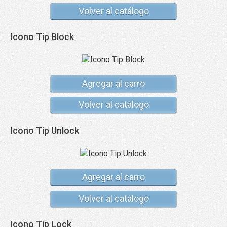
Volver al catálogo
Icono Tip Block
Agregar al carro
Volver al catálogo
Icono Tip Unlock
Agregar al carro
Volver al catálogo
Icono Tip Lock