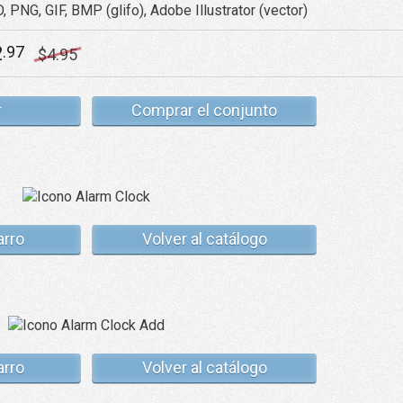
, PNG, GIF, BMP (glifo), Adobe Illustrator (vector)
2
.97
$
4
.95
r
Comprar el conjunto
arro
Volver al catálogo
arro
Volver al catálogo