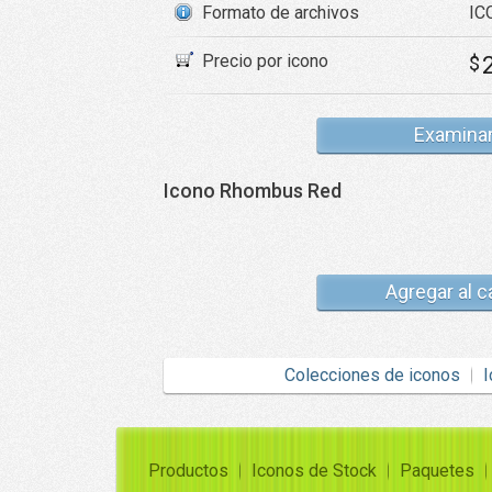
Formato de archivos
ICO
Precio por icono
$
Examina
Icono Rhombus Red
Agregar al c
Colecciones de iconos
I
Productos
Iconos de Stock
Paquetes