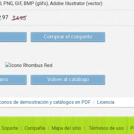
, PNG, GIF, BMP (glifo), Adobe Illustrator (vector)
2
.97
$
4
.95
r
Comprar el conjunto
arro
Volver al catálogo
conos de demostración y catálogos en PDF
Licencia
Soporte
Compañía
Mapa del sitio
Términos de uso
P