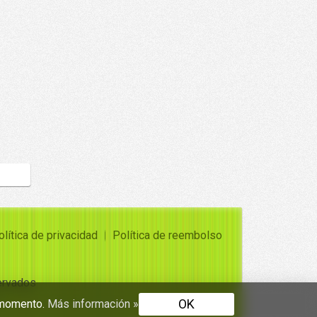
olítica de privacidad
Política de reembolso
ervados
OK
r momento.
Más información »