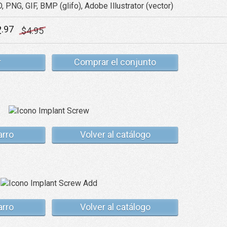
, PNG, GIF, BMP (glifo), Adobe Illustrator (vector)
2
.97
$
4
.95
r
Comprar el conjunto
arro
Volver al catálogo
arro
Volver al catálogo