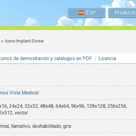
ESP
Product
»
Icono Implant Screw
conos de demostración y catálogos en PDF
Licencia
onos Vista Medical
x16, 24x24, 32x32, 48x48, 64x64, 96x96, 128x128, 256x256,
2x512, vector
mal, llamativo, deshabilitado, gris