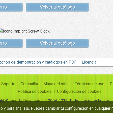
arro
Volver al catálogo
arro
Volver al catálogo
conos de demostración y catálogos en PDF
Licencia
Soporte
Compañía
Mapa del sitio
Términos de uso
P
Política de cookies
Configuración de cookies
ght ©
Insofta Development
2004-2026. Todos los derechos res
Conjuntos de iconos gratuitos, convertidor de imagen a icono
o y para análisis. Puedes cambiar tu configuración en cualquie