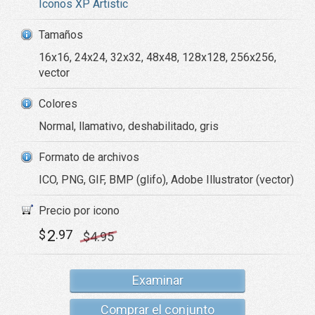
Iconos XP Artistic
Tamaños
16x16, 24x24, 32x32, 48x48, 128x128, 256x256,
vector
Colores
Normal, llamativo, deshabilitado, gris
Formato de archivos
ICO, PNG, GIF, BMP (glifo), Adobe Illustrator (vector)
Precio por icono
2
$
.97
$
4
.95
Examinar
Comprar el conjunto