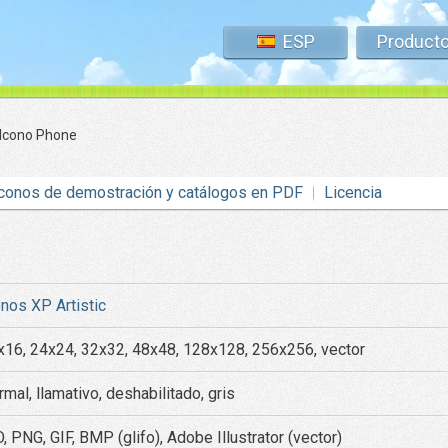
ESP
Product
Icono Phone
conos de demostración y catálogos en PDF
Licencia
onos XP Artistic
x16, 24x24, 32x32, 48x48, 128x128, 256x256, vector
mal, llamativo, deshabilitado, gris
, PNG, GIF, BMP (glifo), Adobe Illustrator (vector)