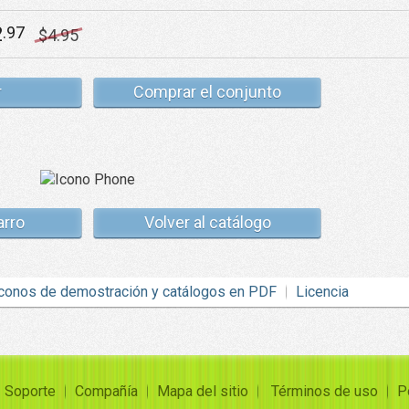
2
.97
$
4
.95
r
Comprar el conjunto
arro
Volver al catálogo
conos de demostración y catálogos en PDF
Licencia
Soporte
Compañía
Mapa del sitio
Términos de uso
P