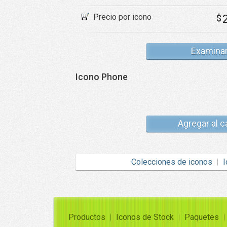
Precio por icono
$
Examina
Icono Phone
Agregar al c
Colecciones de iconos
I
Productos
Iconos de Stock
Paquetes