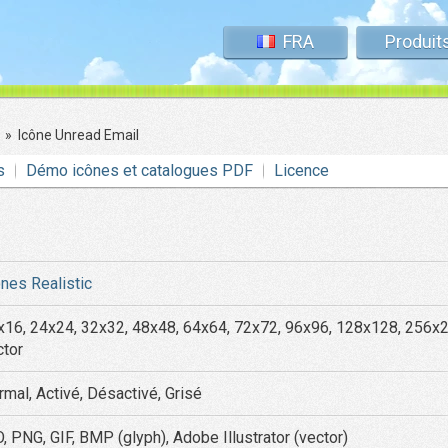
FRA
Produit
»
Icône Unread Email
s
Démo icônes et catalogues PDF
Licence
ônes Realistic
x16, 24x24, 32x32, 48x48, 64x64, 72x72, 96x96, 128x128, 256x
ctor
rmal, Activé, Désactivé, Grisé
, PNG, GIF, BMP (glyph), Adobe Illustrator (vector)