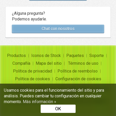
¿Alguna pregunta?
Podemos ayudarle.
Chat con nosotros
Productos
Iconos de Stock
Paquetes
Soporte
Compañía
Mapa del sitio
Términos de uso
Política de privacidad
Política de reembolso
Política de cookies
Configuración de cookies
Copyright ©
Insofta Development
2004-2026. Todos los
Usamos cookies para el funcionamiento del sitio y para
derechos reservados
análisis. Puedes cambiar tu configuración en cualquier
Conjuntos de iconos gratuitos, convertidor de imagen a
momento.
Más información »
icono
OK