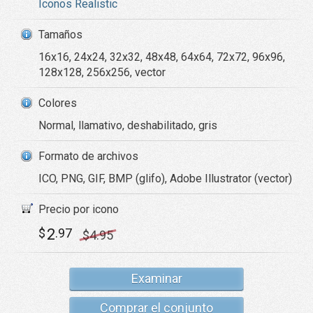
Iconos Realistic
Tamaños
16x16, 24x24, 32x32, 48x48, 64x64, 72x72, 96x96,
128x128, 256x256, vector
Colores
Normal, llamativo, deshabilitado, gris
Formato de archivos
ICO, PNG, GIF, BMP (glifo), Adobe Illustrator (vector)
Precio por icono
2
$
.97
$
4
.95
Examinar
Comprar el conjunto