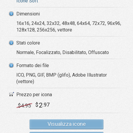
Icone Soft
Dimensioni
16x16, 24x24, 32x32, 48x48, 64x64, 72x72, 96x96,
128x128, 256x256, vettore
Stati colore
Normale, Focalizzato, Disabilitato, Offuscato
Formato dei file
ICO, PNG, GIF, BMP (glifo), Adobe Illustrator
(vettore)
Prezzo per icona
2
$
.97
$
4
.95
Visualizza icone