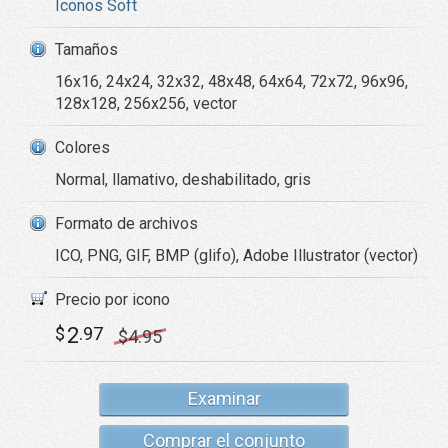
Iconos Soft
Tamaños
16x16, 24x24, 32x32, 48x48, 64x64, 72x72, 96x96,
128x128, 256x256, vector
Colores
Normal, llamativo, deshabilitado, gris
Formato de archivos
ICO, PNG, GIF, BMP (glifo), Adobe Illustrator (vector)
Precio por icono
2
$
.97
$
4
.95
Examinar
Comprar el conjunto