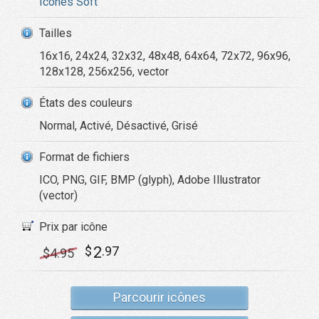
Icônes Soft
Tailles
16x16, 24x24, 32x32, 48x48, 64x64, 72x72, 96x96,
128x128, 256x256, vector
États des couleurs
Normal, Activé, Désactivé, Grisé
Format de fichiers
ICO, PNG, GIF, BMP (glyph), Adobe Illustrator
(vector)
Prix par icône
2
$
.97
$
4
.95
Parcourir icônes