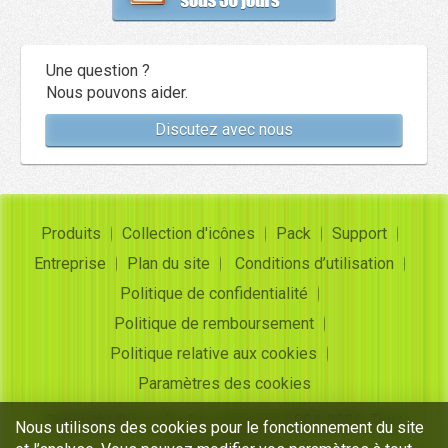
Une question ?
Nous pouvons aider.
Discutez avec nous
Produits
Collection d'icônes
Pack
Support
Entreprise
Plan du site
Conditions d’utilisation
Politique de confidentialité
Politique de remboursement
Politique relative aux cookies
Paramètres des cookies
Copyright ©
Insofta Development
2004-2026. Tous
Nous utilisons des cookies pour le fonctionnement du site
droits réservés