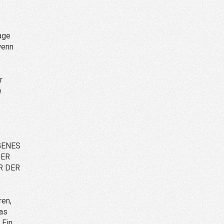
age
wenn
r
e
GENES
DER
R DER
ren,
das
 Ein