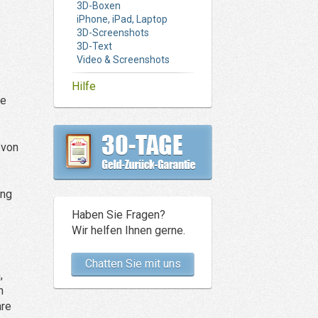
3D-Boxen
iPhone, iPad, Laptop
3D-Screenshots
3D-Text
Video & Screenshots
Hilfe
le
 von
ung
Haben Sie Fragen?
Wir helfen Ihnen gerne.
Chatten Sie mit uns
,
n
are