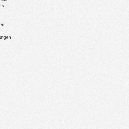
es
en.
mungen