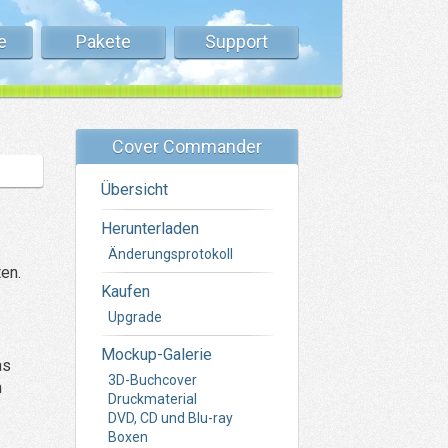
e
Pakete
Support
Cover Commander
Übersicht
Herunterladen
Änderungsprotokoll
en.
Kaufen
Upgrade
Mockup-Galerie
as
3D-Buchcover
m
Druckmaterial
DVD, CD und Blu-ray
Boxen