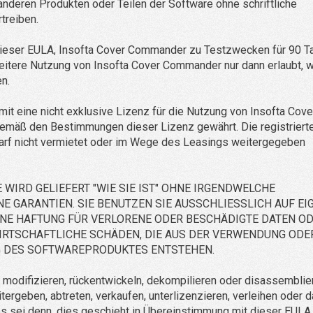
anderen Produkten oder Teilen der Software ohne schriftliche
treiben.
ieser EULA, Insofta Cover Commander zu Testzwecken für 90 T
 weitere Nutzung von Insofta Cover Commander nur dann erlaubt, 
n.
mit eine nicht exklusive Lizenz für die Nutzung von Insofta Cove
mäß den Bestimmungen dieser Lizenz gewährt. Die registriert
rf nicht vermietet oder im Wege des Leasings weitergegeben
E WIRD GELIEFERT "WIE SIE IST" OHNE IRGENDWELCHE
E GARANTIEN. SIE BENUTZEN SIE AUSSCHLIESSLICH AUF EI
INE HAFTUNG FÜR VERLORENE ODER BESCHÄDIGTE DATEN O
IRTSCHAFTLICHE SCHÄDEN, DIE AUS DER VERWENDUNG ODE
 DES SOFTWAREPRODUKTES ENTSTEHEN.
, modifizieren, rückentwickeln, dekompilieren oder disassemblie
rgeben, abtreten, verkaufen, unterlizenzieren, verleihen oder 
s sei denn, dies geschieht in Übereinstimmung mit dieser EULA.