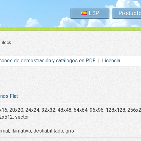
ESP
Product
Unlock
conos de demostración y catálogos en PDF
Licencia
onos Flat
x16, 20x20, 24x24, 32x32, 48x48, 64x64, 96x96, 128x128, 256x
2x512, vector
mal, llamativo, deshabilitado, gris