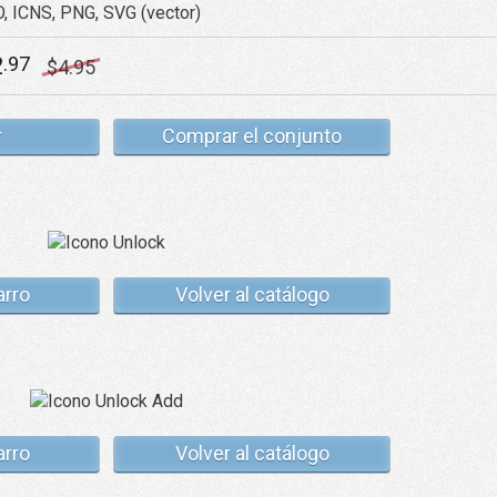
O, ICNS, PNG, SVG (vector)
2
.97
$
4
.95
r
Comprar el conjunto
arro
Volver al catálogo
arro
Volver al catálogo