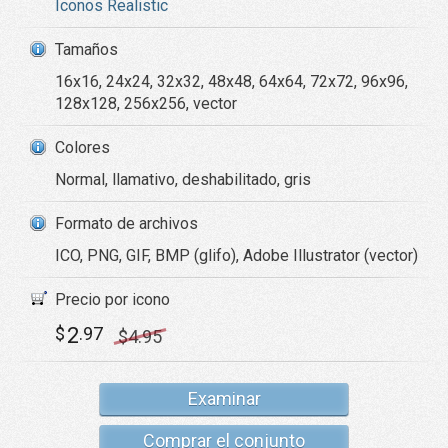
Iconos Realistic
Tamaños
16x16, 24x24, 32x32, 48x48, 64x64, 72x72, 96x96,
128x128, 256x256, vector
Colores
Normal, llamativo, deshabilitado, gris
Formato de archivos
ICO, PNG, GIF, BMP (glifo), Adobe Illustrator (vector)
Precio por icono
2
$
.97
$
4
.95
Examinar
Comprar el conjunto