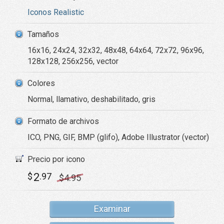
Iconos Realistic
Tamaños
16x16, 24x24, 32x32, 48x48, 64x64, 72x72, 96x96,
128x128, 256x256, vector
Colores
Normal, llamativo, deshabilitado, gris
Formato de archivos
ICO, PNG, GIF, BMP (glifo), Adobe Illustrator (vector)
Precio por icono
2
$
.97
$
4
.95
Examinar