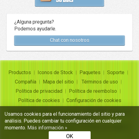
¿Alguna pregunta?
Podemos ayudarle.
Chat con nosotros
Productos
Iconos de Stock
Paquetes
Soporte
Compañía
Mapa del sitio
Términos de uso
Política de privacidad
Política de reembolso
Política de cookies
Configuración de cookies
Copyright ©
Insofta Development
2004-2026. Todos los
Usamos cookies para el funcionamiento del sitio y para
derechos reservados
análisis. Puedes cambiar tu configuración en cualquier
Conjuntos de iconos gratuitos, convertidor de imagen a
momento.
Más información »
icono
OK